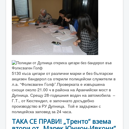
5130 къса цигари от различни марки и без български
акцизен бандерол са открили полицейски служители в
л.а. “Фолксваген Голф”.Проверката е извършена
снощи около 21.00 ч в района на Аракчийски мост в
Дупница. Срещу 28-годишния водач на автомобила –
Г.Т., от Кюстендил, е започнато досъдебно
производство в РУ Дупница. Той е задържан с
полицейска заповед за 24 часа.
ТАКА СЕ ПРАВИ! „Тренто“ взема
втори от „Марек Юнион-Ивкони“