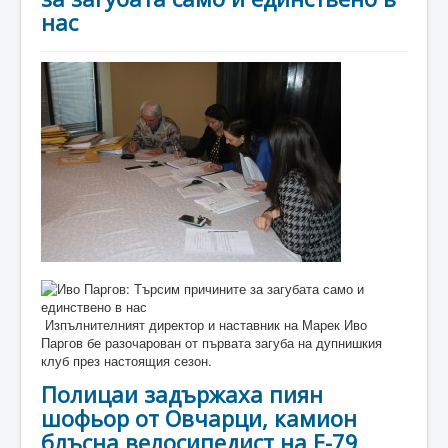
нас
Изпълнителният директор и наставник на Марек Иво
Паргов бе разочарован от първата загуба на дупнишкия
клуб през настоящия сезон.
Полицаи задържаха пиян
шофьор от Овчарци, камион
блъсна велосипедист на Е-79