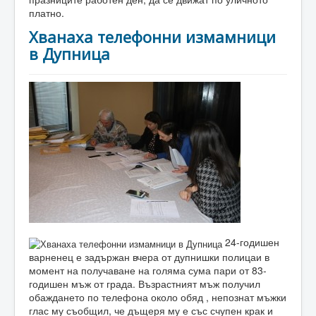
платно.
Хванаха телефонни измамници
в Дупница
24-годишен
варненец е задържан вчера от дупнишки полицаи в
момент на получаване на голяма сума пари от 83-
годишен мъж от града. Възрастният мъж получил
обаждането по телефона около обяд , непознат мъжки
глас му съобщил, че дъщеря му е със счупен крак и