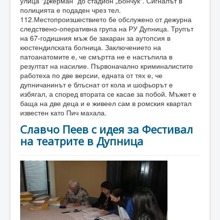
улица “Джерман” до стадион „Бончук“. Сигналът в
полицията е подаден чрез тел.
112.Местопроизшествието бе обслужено от дежурна
следствено-оперативна група на РУ Дупница. Трупът
на 67-годишния мъж бе закаран за аутопсия в
кюстендилската болница. Заключението на
патоанатомите е, че смъртта не е настъпила в
резултат на насилие. Първоначално криминалистите
работеха по две версии, едната от тях е, че
дупничанинът е блъснат от кола и шофьорът е
избягал, а според втората се касае за побой. Мъжет е
баща на две деца и е живеел сам в ромския квартал
известен като Пич махала.
Славчо Пеев с идея за Фестивал
на театрите в Дупница