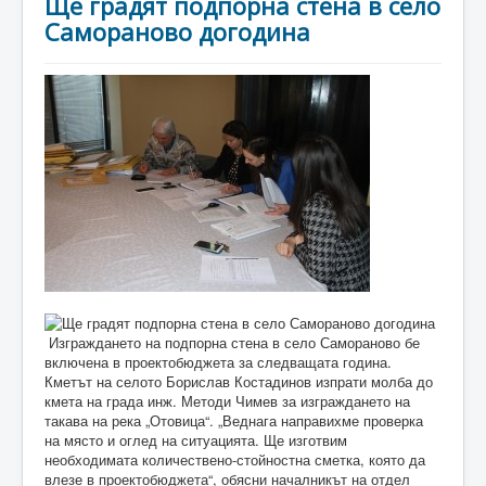
Ще градят подпорна стена в село
Самораново догодина
Изграждането на подпорна стена в село Самораново бе
включена в проектобюджета за следващата година.
Кметът на селото Борислав Костадинов изпрати молба до
кмета на града инж. Методи Чимев за изграждането на
такава на река „Отовица“. „Веднага направихме проверка
на място и оглед на ситуацията. Ще изготвим
необходимата количествено-стойностна сметка, която да
влезе в проектобюджета“, обясни началникът на отдел