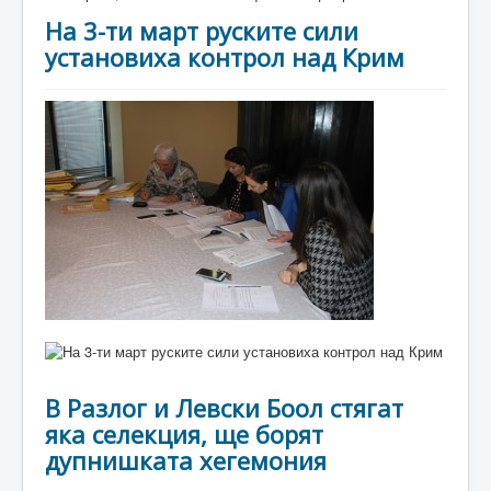
На 3-ти март руските сили
установиха контрол над Крим
В Разлог и Левски Боол стягат
яка селекция, ще борят
дупнишката хегемония