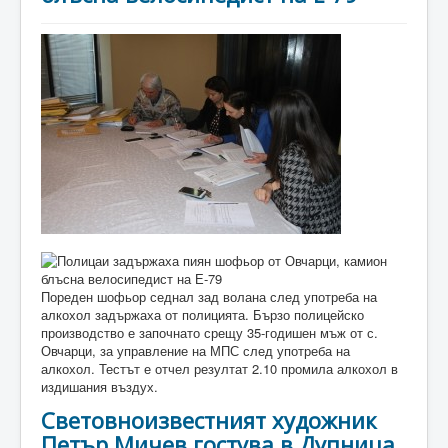
Пореден шофьор седнал зад волана след употреба на
алкохол задържаха от полицията. Бързо полицейско
производство е започнато срещу 35-годишен мъж от с.
Овчарци, за управление на МПС след употреба на
алкохол. Тестът е отчел резултат 2.10 промила алкохол в
издишания въздух.
Световноизвестният художник
Петър Мичев гостува в Дупница.