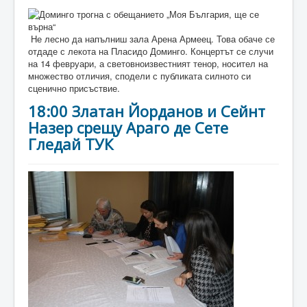
Не лесно да напълниш зала Арена Армеец. Това обаче се
отдаде с лекота на Пласидо Доминго. Концертът се случи
на 14 февруари, а световноизвестният тенор, носител на
множество отличия, сподели с публиката силното си
сценично присъствие.
18:00 Златан Йорданов и Сейнт
Назер срещу Араго де Сете
Гледай ТУК