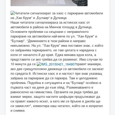
Наши читатели сигнализираха за истински хаос от
автомобили в района на Минчов площад в Дупница.
Основните проблеми са свързани с неправилното
паркиране на автомобили най-вече по ул. "Хан Крум" и
"Булаир". "Движението в тези райони е направо
невъзможно. На ул. "Хан Крум" има поставен знак, с който
се забранява паркирането, но там цялата е наредена с
коли от началото й до края. Едва минава една кола, а
представете си ако трябва да се разминат. Има случаи по
10 минути да се
правят маневри,
ако две срещуположно движещи се автомобили се засекат
по средата й. Истински хаос е и наглост при знак указващ
забрана за паркиране да се паркира. Там е целодневно
проблема. Подобна е ситуацията и на "Булаир" особено в
първата част на деня до към обяд. Разминаването е
равносилно на гимнастика. Органите на реда трябва да
вземат мерки, защото наглите шофьори продължават да
си правят каквото искат, а като им се бръкне в джоба ще
се замислят", коментира наш читател, който ни е изпратил
и снимки.