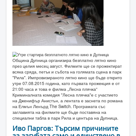
Община Дупница организира безплатно лятно кино
през целия месец август. Филмите ще се прожектират
всяка сряда, петък и събота на голямата сцена в парк
"Рила". Импровизираното лятно кино ще бъде открито
утре 07.08.2015 година, като първата прожекция е от
21:00 часа и това е филма „Лесна плячка“
Криминалната комедия "Лесна плячка"е с участието
на Дженифър Анистън, а лентата е заснета по романа
на Елмън Ленърд The Switch. Програмата със
заглавията на филмите ще бъде поставяна на
специални табла в парк Рила и центъра на Дупница.
Иво Паргов: Търсим причините
за загубата само и единствено в