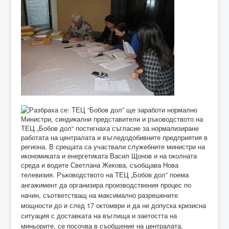
Министри, синдикални представители и ръководството на
ТЕЦ „Бобов дол“ постигнаха съгласие за нормализиране
работата на централата и въгледодобивните предприятия в
региона. В срещата са участвали служебните министри на
икономиката и енергетиката Васил Щонов и на околната
среда и водите Светлана Жекова, съобщава Нова
телевизия.
Ръководството на ТЕЦ „Бобов дол” поема
ангажимент да организира производствения процес по
начин, съответстващ на максимално разрешените
мощности до и след 17 октомври и да не допуска кризисна
ситуация с доставката на въглища и заетостта на
миньорите, се посочва в съобщение на централата.