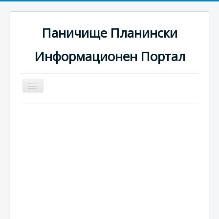
Паничище Планински
Информационен Портал
Превключи
навигация
Начало
Новини
Наоколо
Хотели
Ски писти
Услуги
Галерия