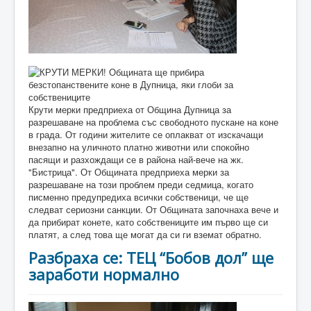
Крути мерки предприеха от Община Дупница за
разрешаване на проблема със свободното пускане на коне
в града. От години жителите се оплакват от изскачащи
внезапно на уличното платно животни или спокойно
пасящи и разхождащи се в района най-вече на жк.
"Бистрица". От Общината предприеха мерки за
разрешаване на този проблем преди седмица, когато
писменно предупредиха всички собственици, че ще
следват сериозни санкции. От Общината започнаха вече и
да прибират конете, като собствениците им първо ще си
платят, а след това ще могат да си ги вземат обратно.
Разбраха се: ТЕЦ “Бобов дол” ще
заработи нормално