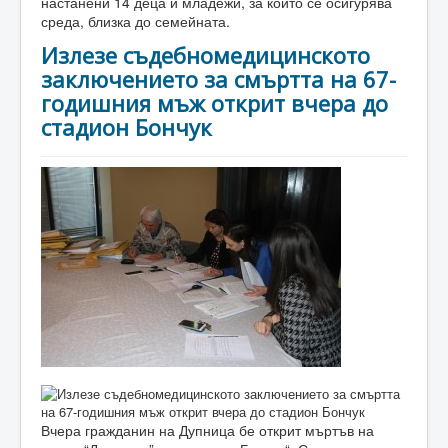
настанени 14 деца и младежи, за които се осигурява
среда, близка до семейната.
Излезе съдебномедицинското
заключението за смъртта на 67-
годишния мъж открит вчера до
стадион Бончук
Вчера гражданин на Дупница бе открит мъртъв на