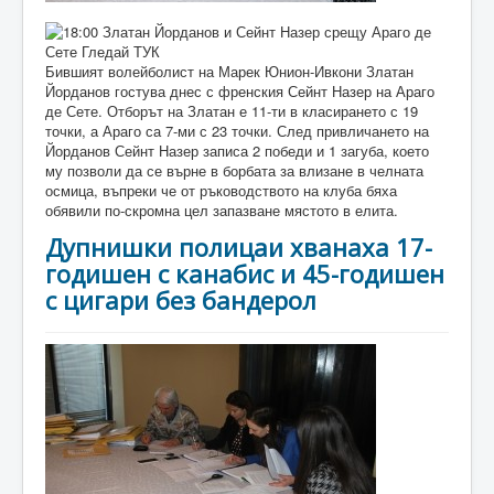
Бившият волейболист на Марек Юнион-Ивкони Златан
Йорданов гостува днес с френския Сейнт Назер на Араго
де Сете. Отборът на Златан е 11-ти в класирането с 19
точки, а Араго са 7-ми с 23 точки. След привличането на
Йорданов Сейнт Назер записа 2 победи и 1 загуба, което
му позволи да се върне в борбата за влизане в челната
осмица, въпреки че от ръководството на клуба бяха
обявили по-скромна цел запазване мястото в елита.
Дупнишки полицаи хванаха 17-
годишен с канабис и 45-годишен
с цигари без бандерол