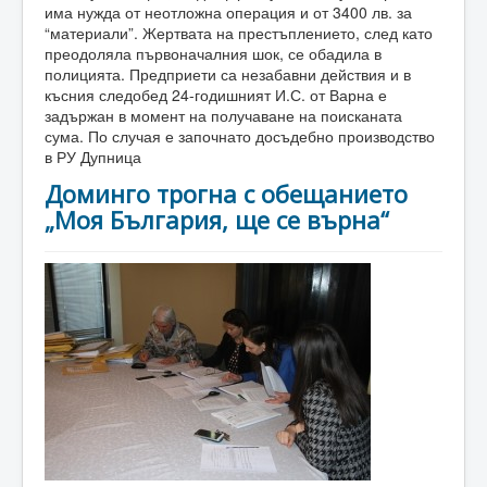
има нужда от неотложна операция и от 3400 лв. за
“материали”. Жертвата на престъплението, след като
преодоляла първоначалния шок, се обадила в
полицията. Предприети са незабавни действия и в
късния следобед 24-годишният И.С. от Варна е
задържан в момент на получаване на поисканата
сума. По случая е започнато досъдебно производство
в РУ Дупница
Доминго трогна с обещанието
„Моя България, ще се върна“