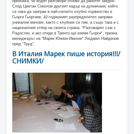
признаха, че водят разговори отново да работят заедно.
След Цветан Соколов другият кадър на дупничани, който
се чака да заиграе в най-силното клубно първенство е
Гьорги Гьоргиев. 22-годишният разпределител направи
уникални мачове, както с клубния си тим, а също така и с
националния отбор на своята страна. "Разговарял съм с
Радостин, и ако отиде в Тренто ще вземе Гьорги", призна
мениджърът на "Марек Юнион-Ивкони" Людмил Найденов
пред "Труд".
В Италия Марек пише история!!!/
СНИМКИ/