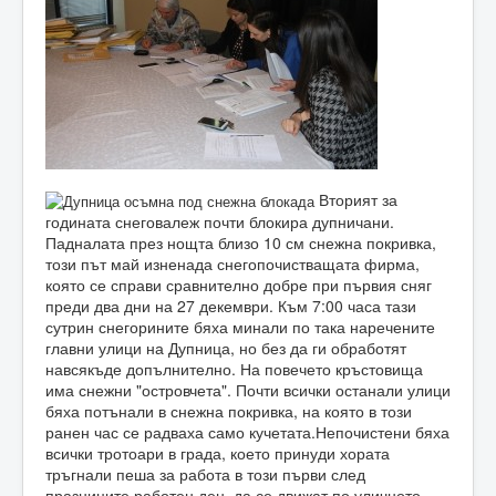
Вторият за
годината снеговалеж почти блокира дупничани.
Падналата през нощта близо 10 см снежна покривка,
този път май изненада снегопочистващата фирма,
която се справи сравнително добре при първия сняг
преди два дни на 27 декември. Към 7:00 часа тази
сутрин снегорините бяха минали по така наречените
главни улици на Дупница, но без да ги обработят
навсякъде допълнително. На повечето кръстовища
има снежни "островчета". Почти всички останали улици
бяха потънали в снежна покривка, на която в този
ранен час се радваха само кучетата.Непочистени бяха
всички тротоари в града, което принуди хората
тръгнали пеша за работа в този първи след
празниците работен ден, да се движат по уличното