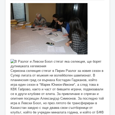
Сериозна селекция стягат в Пирин Разлог за новия сезон в
Супер лигата от мъжкия ни волейболен шампионат. В
планинския град си върнаха Костадин Гаджанов, който
игра един сезон в "Марек Юнион-Ивкони", а след това в
КВК Габрово, както и част от бившите играчи, подвизавали
се в други клубове от елита. За привличане е спряган и
опитния посрещач Александър Симеонов. За последно той
игра в Левски Боол, но през лятото бе трансфериран в
Казахстан заедно с още двама свои съотборници от
клубът, който бе учреден миналата година, и който от БФВ