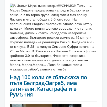
Тимът на
Марек Сеграте продължава напред в баражите за
влизане в по-горна група, след голям мач срещу
Лискате и чиста победа с 3-0 като гост. На
препълнения стадион българите отново бяха като у
дома си. Много родни фенове въоръжени с тъпани,
знамена, димки и факли, създадоха невероятна
атмосфера. Българите решиха всичко за 45 минути.
Първото попадение реализира Васил Найденов в 20-
та минута. В 28-та минута Симеоне Суфри покачи на
2:0 за Марек. В 35-та минута Калоян Стоянов оформи
крайното 3:0 за българите. Феновете изпратиха
момчета като шампиони с димки и мощни викове
Марек, Марек,Марек… „Това бе нашия голям
мъжкарски отбор“, заявиха от клуба.
Над 100 коли се сблъскаха по
пътя Белград-Загреб, има
загинали. Катастрафа и в
Румъния