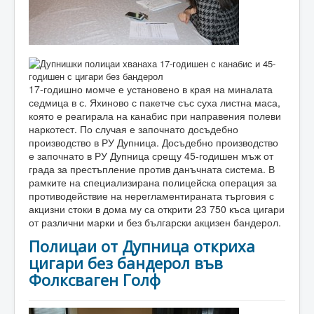
17-годишно момче е установено в края на миналата
седмица в с. Яхиново с пакетче със суха листна маса,
която е реагирала на канабис при направения полеви
наркотест. По случая е започнато досъдебно
производство в РУ Дупница. Досъдебно производство
е започнато в РУ Дупница срещу 45-годишен мъж от
града за престъпление против данъчната система. В
рамките на специализирана полицейска операция за
противодействие на нерегламентираната търговия с
акцизни стоки в дома му са открити 23 750 къса цигари
от различни марки и без български акцизен бандерол.
Полицаи от Дупница откриха
цигари без бандерол във
Фолксваген Голф