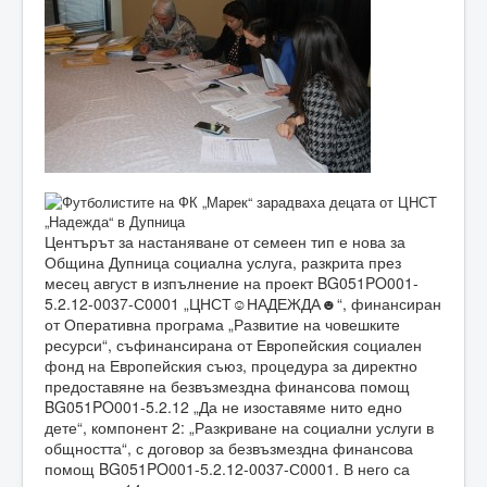
Центърът за настаняване от семеен тип е нова за
Община Дупница социална услуга, разкрита през
месец август в изпълнение на проект BG051PO001-
5.2.12-0037-С0001 „ЦНСТ☺НАДЕЖДА☻“, финансиран
от Оперативна програма „Развитие на човешките
ресурси“, съфинансирана от Европейския социален
фонд на Европейския съюз, процедура за директно
предоставяне на безвъзмездна финансова помощ
BG051PO001-5.2.12 „Да не изоставяме нито едно
дете“, компонент 2: „Разкриване на социални услуги в
общността“, с договор за безвъзмездна финансова
помощ BG051PO001-5.2.12-0037-С0001. В него са