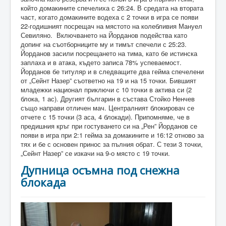
който домакините спечелиха с 26:24. В средата на втората
част, когато домакините водеха с 2 точки в игра се появи
22-годишният посрещач на мястото на колебливия Мануел
Севиляно. Включването на Йорданов подейства като
допинг на съотборниците му и тимът спечели с 25:23.
Йорданов засили посрещането на тима, като бе истинска
заплаха и в атака, където записа 78% успеваемост.
Йорданов бе титуляр и в следващите два гейма спечелени
от „Сейнт Назер” съответно на 19 и на 15 точки. Бившият
младежки национал приключи с 10 точки в актива си (2
блока, 1 ас). Другият българин в състава Стойко Ненчев
също направи отличен мач. Централният блокировач се
отчете с 15 точки (3 аса, 4 блокади). Припомняме, че в
предишния кръг при гостуването си на „Рен” Йорданов се
появи в игра при 2:1 гейма за домакините и 16:12 отново за
тях и бе с основен принос за пълния обрат. С тези 3 точки,
„Сейнт Назер” се изкачи на 9-о място с 19 точки.
Дупница осъмна под снежна
блокада