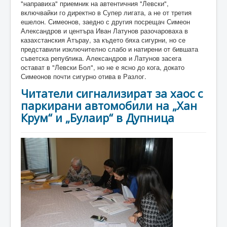
"направиха" приемник на автентичния "Левски",
включвайки го директно в Супер лигата, а не от третия
ешелон. Симеонов, заедно с другия посрещач Симеон
Александров и центъра Иван Латунов разочароваха в
казахстанския Атърау, за където бяха сигурни, но се
представили изключително слабо и натирени от бившата
съветска република. Александров и Латунов засега
остават в "Левски Бол", но не е ясно до кога, докато
Симеонов почти сигурно отива в Разлог.
Читатели сигнализират за хаос с
паркирани автомобили на „Хан
Крум“ и „Булаир“ в Дупница