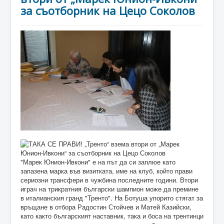
за съотборник на Цецо Соколов
"Марек Юнион-Ивкони" е на път да си заплюе като
запазена марка във визитката, име на клуб, който прави
сериозни трансфери в чужбина последните години. Втори
играч на трикратния български шампион може да премине
в италианския гранд "Тренто". На Ботуша упорито стягат за
връщане в отбора Радостин Стойчев и Матей Казийски,
като както българският наставник, така и боса на трентинци