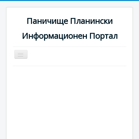
Паничище Планински
Информационен Портал
Превключи
навигация
Начало
Новини
Наоколо
Хотели
Ски писти
Услуги
Галерия