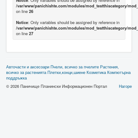
Notice
: Only variables should be assigned by reference in
/var/www/panichishte.com/modules/mod_testthiscategory/mod_t
on line
26
Notice
: Only variables should be assigned by reference in
/var/www/panichishte.com/modules/mod_testthiscategory/mod_t
on line
27
Авточасти и аксесоари
Пчели, всичко за пчелите
Растения,
всичко за растенията
Плетки,конци,шиене
Козметика
Компютърна
поддръжка
© 2026 Паничище Планински Информационен Портал
Нагоре