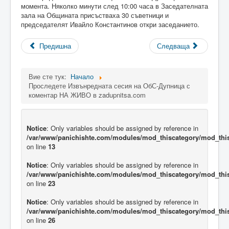
момента. Няколко минути след 10:00 часа в Заседателната
зала на Общината присъстваха 30 съветници и
председателят Ивайло Константинов откри заседанието.
Предишна
Следваща
Вие сте тук:
Начало
Проследете Извънредната сесия на ОбС-Дупница с
коментар НА ЖИВО в zadupnitsa.com
Notice
: Only variables should be assigned by reference in
/var/www/panichishte.com/modules/mod_thiscategory/mod_thi
on line
13
Notice
: Only variables should be assigned by reference in
/var/www/panichishte.com/modules/mod_thiscategory/mod_thi
on line
23
Notice
: Only variables should be assigned by reference in
/var/www/panichishte.com/modules/mod_thiscategory/mod_thi
on line
26