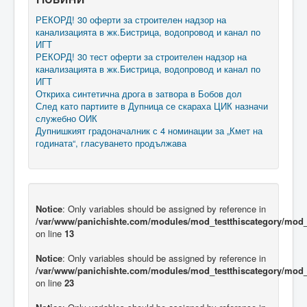
РЕКОРД! 30 оферти за строителен надзор на
канализацията в жк.Бистрица, водопровод и канал по
ИГТ
РЕКОРД! 30 тест оферти за строителен надзор на
канализацията в жк.Бистрица, водопровод и канал по
ИГТ
Откриха синтетична дрога в затвора в Бобов дол
След като партиите в Дупница се скараха ЦИК назначи
служебно ОИК
Дупнишкият градоначалник с 4 номинации за „Кмет на
годината“, гласуването продължава
Notice
: Only variables should be assigned by reference in
/var/www/panichishte.com/modules/mod_testthiscategory/mod_t
on line
13
Notice
: Only variables should be assigned by reference in
/var/www/panichishte.com/modules/mod_testthiscategory/mod_t
on line
23