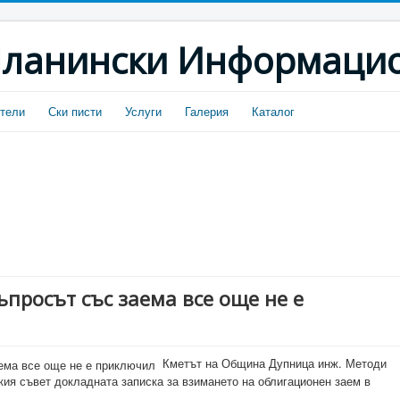
ланински Информацио
тели
Ски писти
Услуги
Галерия
Каталог
ъпросът със заема все още не е
Кметът на Община Дупница инж. Методи
ия съвет докладната записка за взимането на облигационен заем в