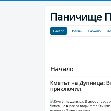
Паничище П
Начало
Новини
Наоколо
Хо
Начало
Кметът на Дупница: В
приключил
Чимев ще внесе за втори път в Общинск
размер на 3 милиона евро.