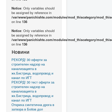
Notice
: Only variables should
be assigned by reference in
/var/www/panichishte.com/modules/mod_thiscategory/mod_this
on line
136
Notice
: Only variables should
be assigned by reference in
/var/www/panichishte.com/modules/mod_thiscategory/mod_this
on line
136
Новини
РЕКОРД! 30 оферти за
строителен надзор на
канализацията в
жк.Бистрица, водопровод и
канал по ИГТ
РЕКОРД! 30 тест оферти за
строителен надзор на
канализацията в
жк.Бистрица, водопровод и
канал по ИГТ
Откриха синтетична дрога в
затвора в Бобов дол