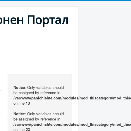
нен Портал
Notice
: Only variables should
be assigned by reference in
/var/www/panichishte.com/modules/mod_thiscategory/mod_this
on line
13
Notice
: Only variables should
be assigned by reference in
/var/www/panichishte.com/modules/mod_thiscategory/mod_this
on line
23