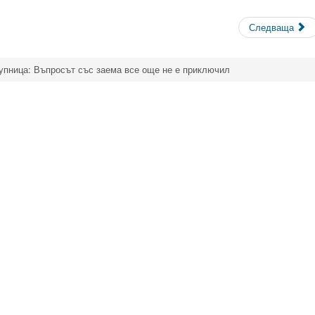
Следваща
упница: Въпросът със заема все още не е приключил