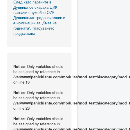
След като партиите в
Дупница се скараха ЦИК
назначи служебно ОИК
Дупнишкият градоначалник с
4 номинации за „Кмет на
годината“, гласуването
продължава
Notice
: Only variables should
be assigned by reference in
/var/www/panichishte.com/modules/mod_testthiscategory/mod_t
on line
13
Notice
: Only variables should
be assigned by reference in
/var/www/panichishte.com/modules/mod_testthiscategory/mod_t
on line
23
Notice
: Only variables should
be assigned by reference in
/var/www/panichishte.com/modules/mod_testthiscategory/mod_t