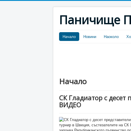
Паничище П
Начало
Новини
Наоколо
Хо
Начало
СК Гладиатор с десет 
ВИДЕО
турнир в Швеция, състезателите на СК 
започва Републиканското първенство по