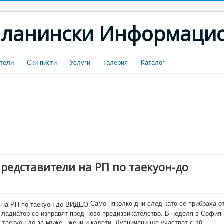
ланински Информацио
тели
Ски писти
Услуги
Галерия
Каталог
представители на РП по таекуон-до
Само няколко дни след като се прибраха о
Гладиатор се изправят пред ново предизвикателство. В неделя в София
 таекуон-до за мъже , жени и кадети. Дупничани ще участват с 10