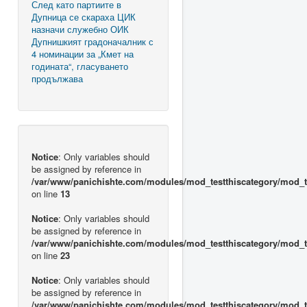
След като партиите в
Дупница се скараха ЦИК
назначи служебно ОИК
Дупнишкият градоначалник с
4 номинации за „Кмет на
годината“, гласуването
продължава
Notice
: Only variables should
be assigned by reference in
/var/www/panichishte.com/modules/mod_testthiscategory/mod_t
on line
13
Notice
: Only variables should
be assigned by reference in
/var/www/panichishte.com/modules/mod_testthiscategory/mod_t
on line
23
Notice
: Only variables should
be assigned by reference in
/var/www/panichishte.com/modules/mod_testthiscategory/mod_t