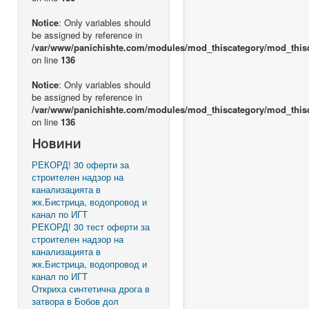
Notice
: Only variables should
be assigned by reference in
/var/www/panichishte.com/modules/mod_thiscategory/mod_this
on line
136
Notice
: Only variables should
be assigned by reference in
/var/www/panichishte.com/modules/mod_thiscategory/mod_this
on line
136
Новини
РЕКОРД! 30 оферти за
строителен надзор на
канализацията в
жк.Бистрица, водопровод и
канал по ИГТ
РЕКОРД! 30 тест оферти за
строителен надзор на
канализацията в
жк.Бистрица, водопровод и
канал по ИГТ
Откриха синтетична дрога в
затвора в Бобов дол