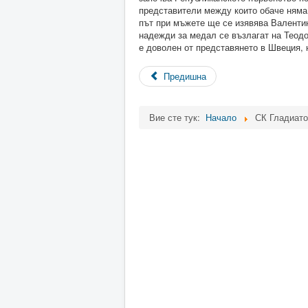
представители между които обаче няма 
път при мъжете ще се изявява Валентин
надежди за медал се възлагат на Теодо
е доволен от представянето в Швеция, н
Предишна
Вие сте тук:
Начало
СК Гладиато