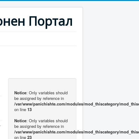
нен Портал
Notice
: Only variables should
be assigned by reference in
/var/www/panichishte.com/modules/mod_thiscategory/mod_this
on line
13
Notice
: Only variables should
т
be assigned by reference in
/var/www/panichishte.com/modules/mod_thiscategory/mod_this
on line
23