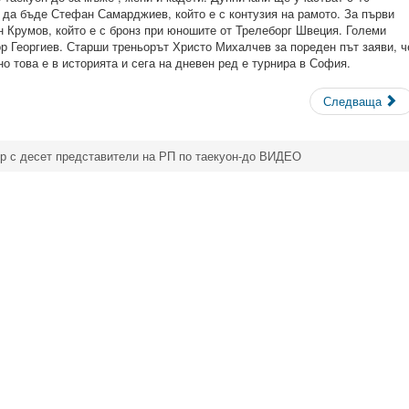
да бъде Стефан Самарджиев, който е с контузия на рамото. За първи
 Крумов, който е с бронз при юношите от Трелеборг Швеция. Големи
р Георгиев. Старши треньорът Христо Михалчев за пореден път заяви, ч
о това е в историята и сега на дневен ред е турнира в София.
Следваща
р с десет представители на РП по таекуон-до ВИДЕО