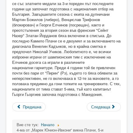
се със златните медали за 3-и пореден път последните
години ще започнат подготовка с националния отбор на
България. Завършилите сезона с екипа на дупничани
Мартин Божилов (либеро), Венцислав Трифонов
(блокировач) и Георги Елчинов (посрещач), както и
преотстъпения за втория сезон във френския "Сейнт
Назер" Златан Йорданов бяха включени в списъка. До
последно Камило Плачи се е двоумял и за включването на
диагонала Венелин Кадънков, но в крайна сметка е
предпочел Николай Учиков. Любопитното е, че всички
изброени играчи от шампионския тим с изключение на
Елчинов досега са играли в различните
национални гарнитури. Преди 4 години той бе привлечен
почти без пари от "Пирин" (Рз), където го бяха обявили за
неперспективен, не го включваха в 12-те за мачовете, а го
ползваха предимно да гони топките на тренировките. С тях,
националите от тима стават 5-има, тъй като капитанът
Гьорги Гьоргиев започва подготовка с Македония.
Предишна
Следваща
Вие сте тук:
Начало
4-ма от „Марек Юнион-Ивкони“ викна Плачи, 5-и