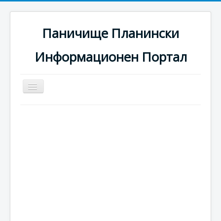
Паничище Планински
Информационен Портал
Превключи
навигация
Начало
Новини
Наоколо
Хотели
Ски писти
Услуги
Галерия