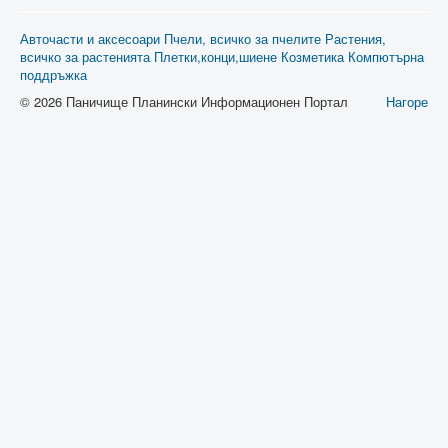
Авточасти и аксесоари
Пчели, всичко за пчелите
Растения,
всичко за растенията
Плетки,конци,шиене
Козметика
Компютърна
поддръжка
© 2026 Паничище Планински Информационен Портал
Нагоре