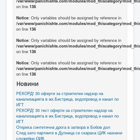
/var/www/panichishte.com/modules/mod_thiscategory/mod_thi
on line
136
Notice
: Only variables should be assigned by reference in
/var/www/panichishte.com/modules/mod_thiscategory/mod_thi
on line
136
Notice
: Only variables should be assigned by reference in
/var/www/panichishte.com/modules/mod_thiscategory/mod_thi
on line
136
Notice
: Only variables should be assigned by reference in
/var/www/panichishte.com/modules/mod_thiscategory/mod_thi
on line
136
Новини
РЕКОРД! 30 оферти за строителен надзор на
канализацията в жк.Бистрица, водопровод и канал по
ИГТ
РЕКОРД! 30 тест оферти за строителен надзор на
канализацията в жк.Бистрица, водопровод и канал по
ИГТ
Откриха синтетична дрога в затвора в Бобов дол
След като партиите в Дупница се скараха ЦИК назначи
служебно ОИК