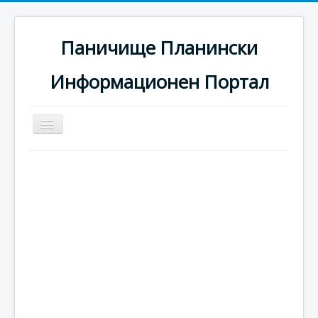
Паничище Планински
Информационен Портал
Превключи
навигация
Начало
Новини
Наоколо
Хотели
Ски писти
Услуги
Галерия