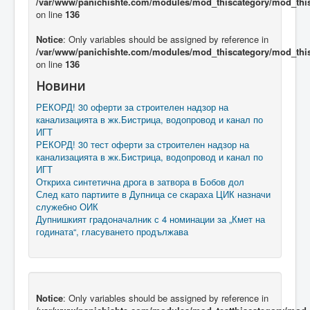
/var/www/panichishte.com/modules/mod_thiscategory/mod_thi
on line
136
Notice
: Only variables should be assigned by reference in
/var/www/panichishte.com/modules/mod_thiscategory/mod_thi
on line
136
Новини
РЕКОРД! 30 оферти за строителен надзор на
канализацията в жк.Бистрица, водопровод и канал по
ИГТ
РЕКОРД! 30 тест оферти за строителен надзор на
канализацията в жк.Бистрица, водопровод и канал по
ИГТ
Откриха синтетична дрога в затвора в Бобов дол
След като партиите в Дупница се скараха ЦИК назначи
служебно ОИК
Дупнишкият градоначалник с 4 номинации за „Кмет на
годината“, гласуването продължава
Notice
: Only variables should be assigned by reference in