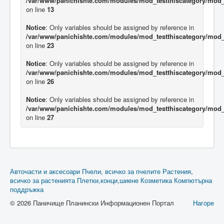
/var/www/panichishte.com/modules/mod_testthiscategory/mod_t
on line
13
Notice
: Only variables should be assigned by reference in
/var/www/panichishte.com/modules/mod_testthiscategory/mod_t
on line
23
Notice
: Only variables should be assigned by reference in
/var/www/panichishte.com/modules/mod_testthiscategory/mod_t
on line
26
Notice
: Only variables should be assigned by reference in
/var/www/panichishte.com/modules/mod_testthiscategory/mod_t
on line
27
Авточасти и аксесоари
Пчели, всичко за пчелите
Растения,
всичко за растенията
Плетки,конци,шиене
Козметика
Компютърна
поддръжка
© 2026 Паничище Планински Информационен Портал
Нагоре