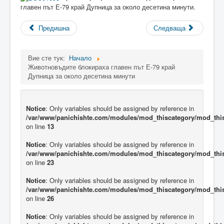
главен път Е-79 край Дупница за около десетина минути.
Предишна
Следваща
Вие сте тук:
Начало
Животновъдите блокираха главен път Е-79 край
Дупница за около десетина минути
Notice
: Only variables should be assigned by reference in
/var/www/panichishte.com/modules/mod_thiscategory/mod_thi
on line
13
Notice
: Only variables should be assigned by reference in
/var/www/panichishte.com/modules/mod_thiscategory/mod_thi
on line
23
Notice
: Only variables should be assigned by reference in
/var/www/panichishte.com/modules/mod_thiscategory/mod_thi
on line
26
Notice
: Only variables should be assigned by reference in