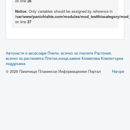
on line
26
Notice
: Only variables should be assigned by reference in
/var/www/panichishte.com/modules/mod_testthiscategory/mod_t
on line
27
Авточасти и аксесоари
Пчели, всичко за пчелите
Растения,
всичко за растенията
Плетки,конци,шиене
Козметика
Компютърна
поддръжка
© 2026 Паничище Планински Информационен Портал
Нагоре