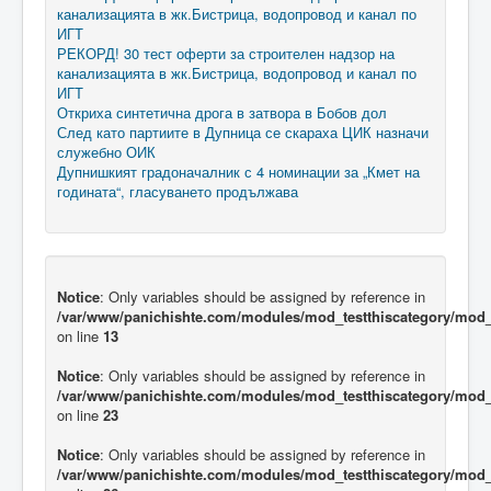
канализацията в жк.Бистрица, водопровод и канал по
ИГТ
РЕКОРД! 30 тест оферти за строителен надзор на
канализацията в жк.Бистрица, водопровод и канал по
ИГТ
Откриха синтетична дрога в затвора в Бобов дол
След като партиите в Дупница се скараха ЦИК назначи
служебно ОИК
Дупнишкият градоначалник с 4 номинации за „Кмет на
годината“, гласуването продължава
Notice
: Only variables should be assigned by reference in
/var/www/panichishte.com/modules/mod_testthiscategory/mod_t
on line
13
Notice
: Only variables should be assigned by reference in
/var/www/panichishte.com/modules/mod_testthiscategory/mod_t
on line
23
Notice
: Only variables should be assigned by reference in
/var/www/panichishte.com/modules/mod_testthiscategory/mod_t