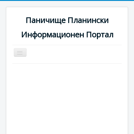
Паничище Планински
Информационен Портал
Превключи
навигация
Начало
Новини
Наоколо
Хотели
Ски писти
Услуги
Галерия