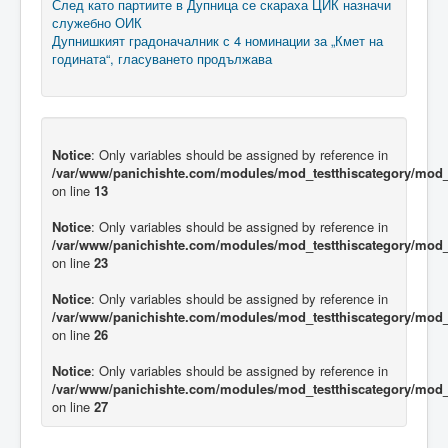
След като партиите в Дупница се скараха ЦИК назначи
служебно ОИК
Дупнишкият градоначалник с 4 номинации за „Кмет на
годината“, гласуването продължава
Notice
: Only variables should be assigned by reference in
/var/www/panichishte.com/modules/mod_testthiscategory/mod_t
on line
13
Notice
: Only variables should be assigned by reference in
/var/www/panichishte.com/modules/mod_testthiscategory/mod_t
on line
23
Notice
: Only variables should be assigned by reference in
/var/www/panichishte.com/modules/mod_testthiscategory/mod_t
on line
26
Notice
: Only variables should be assigned by reference in
/var/www/panichishte.com/modules/mod_testthiscategory/mod_t
on line
27