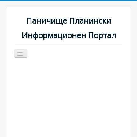
Паничище Планински
Информационен Портал
Превключи
навигация
Начало
Новини
Наоколо
Хотели
Ски писти
Услуги
Галерия