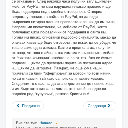
се отказваме. След няколко часа получих заплашителен
мейл от PayPal, че съм нарушила някакво правило и ще
бъда подведена под съдебна отговорност. Отворих
веднага условията в сайта на PayPal, за да видя
въпросния цитиран член от правилата и реших да им пиша.
Направи ми впечатление, че мейлите от PayPal, които
получавах бяха по-различни от подадения в сайта им.
Тогава им писах, описвайки подробно ситуацията, макар да
очаквах какъв ще бъде отговорът, но исках да се убедя, че
това е само една измама. Както и предполагах, получих
отговор, че това е абсолютна измама и въпросните мейли
от "тяхната компания" изобщо не са от тях. Ако се бяхме
подвели, щяхме да преведем парите на посочения адрес
и…щяхме да изгориме. Разбрах, че още 2-ма наши
приятели са били "офертирани" за мотори по този начин,
но са отказали, тъй като са поискали парите кешово.
Споделям го с вас, за да стане достояние до повече хора
и им бъде като сигнална лампа, ако някой попадне на
подобен род "купувачи", разказа Кристина А.
Предишна
Следваща
Вие сте тук:
Начало
Нова шашма в интернет, пробваха да излъжат