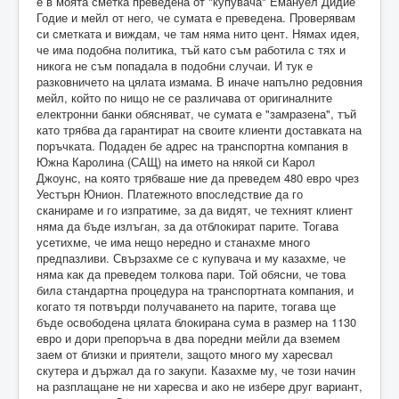
е в моята сметка преведена от "купувача" Емануел Дидие
Годие и мейл от него, че сумата е преведена. Проверявам
си сметката и виждам, че там няма нито цент. Нямах идея,
че има подобна политика, тъй като съм работила с тях и
никога не съм попадала в подобни случаи. И тук е
разковничето на цялата измама. В иначе напълно редовния
мейл, който по нищо не се различава от оригиналните
електронни банки обясняват, че сумата е "замразена", тъй
като трябва да гарантират на своите клиенти доставката на
поръчката. Подаден бе адрес на транспортна компания в
Южна Каролина (САЩ) на името на някой си Карол
Джоунс, на която трябваше ние да преведем 480 евро чрез
Уестърн Юнион. Платежното впоследствие да го
сканираме и го изпратиме, за да видят, че техният клиент
няма да бъде излъган, за да отблокират парите. Тогава
усетихме, че има нещо нередно и станахме много
предпазливи. Свързахме се с купувача и му казахме, че
няма как да преведем толкова пари. Той обясни, че това
била стандартна процедура на транспортната компания, и
когато тя потвърди получаването на парите, тогава ще
бъде освободена цялата блокирана сума в размер на 1130
евро и дори препоръча в два поредни мейли да вземем
заем от близки и приятели, защото много му харесвал
скутера и държал да го закупи. Казахме му, че този начин
на разплащане не ни харесва и ако не избере друг вариант,