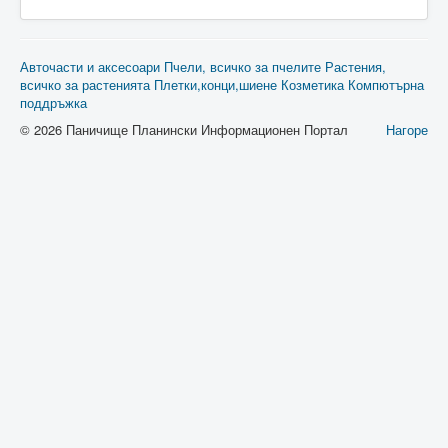
Авточасти и аксесоари
Пчели, всичко за пчелите
Растения,
всичко за растенията
Плетки,конци,шиене
Козметика
Компютърна
поддръжка
© 2026 Паничище Планински Информационен Портал
Нагоре