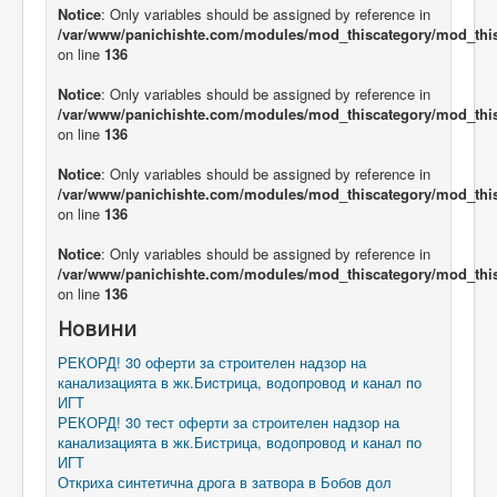
Notice
: Only variables should be assigned by reference in
/var/www/panichishte.com/modules/mod_thiscategory/mod_thi
on line
136
Notice
: Only variables should be assigned by reference in
/var/www/panichishte.com/modules/mod_thiscategory/mod_thi
on line
136
Notice
: Only variables should be assigned by reference in
/var/www/panichishte.com/modules/mod_thiscategory/mod_thi
on line
136
Notice
: Only variables should be assigned by reference in
/var/www/panichishte.com/modules/mod_thiscategory/mod_thi
on line
136
Новини
РЕКОРД! 30 оферти за строителен надзор на
канализацията в жк.Бистрица, водопровод и канал по
ИГТ
РЕКОРД! 30 тест оферти за строителен надзор на
канализацията в жк.Бистрица, водопровод и канал по
ИГТ
Откриха синтетична дрога в затвора в Бобов дол