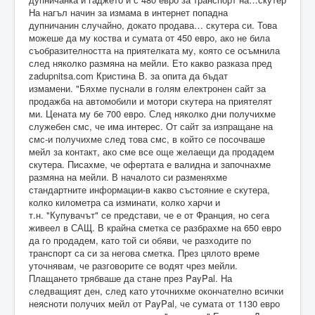
На нагъл начин за измама в интернет попадна
дупничанин случайно, докато продава… скутера си. Това
можеше да му коства и сумата от 450 евро, ако не била
съобразителността на приятелката му, която се осъмнила
след няколко размяна на мейли. Ето какво разказа пред
zadupnitsa.com Кристина В. за опита да бъдат
измамени. "Бяхме пуснали в голям електронен сайт за
продажба на автомобили и мотори скутера на приятелят
ми. Цената му бе 700 евро. След няколко дни получихме
служебен смс, че има интерес. От сайт за изпращане на
смс-и получихме след това смс, в който се посочваше
мейл за контакт, ако сме все още желаещи да продадем
скутера. Писахме, че офертата е валидна и започнахме
размяна на мейли. В началото си разменяхме
стандартните информации-в какво състояние е скутера,
колко километра са изминати, колко харчи и
т.н. "Купувачът" се представи, че е от Франция, но сега
живеел в САЩ. В крайна сметка се разбрахме на 650 евро
да го продадем, като той си обяви, че разходите по
транспорт са си за негова сметка. През цялото време
уточнявам, че разговорите се водят чрез мейли.
Плащането трябваше да стане през PayPal. На
следващият ден, след като уточнихме окончателно всички
неясноти получих мейл от PayPal, че сумата от 1130 евро