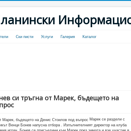
ланински Информацио
тели
Ски писти
Услуги
Галерия
Каталог
ев си тръгна от Марек, бъдещето на
прос
Марек се раздели с
икът Венци Бонев напусна отбора . Изпълнителният директор на клуба
амия играч. Бонев се присъедини към Марек през зимата и взе участие в