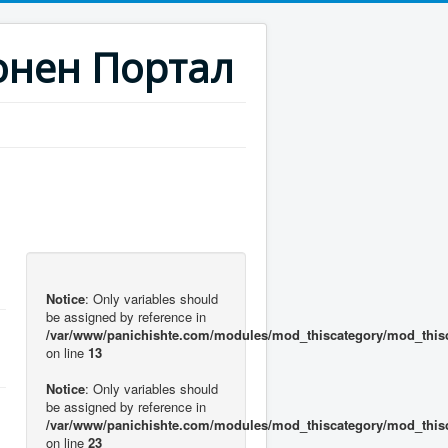
нен Портал
Notice
: Only variables should
be assigned by reference in
/var/www/panichishte.com/modules/mod_thiscategory/mod_this
on line
13
Notice
: Only variables should
be assigned by reference in
/var/www/panichishte.com/modules/mod_thiscategory/mod_this
on line
23