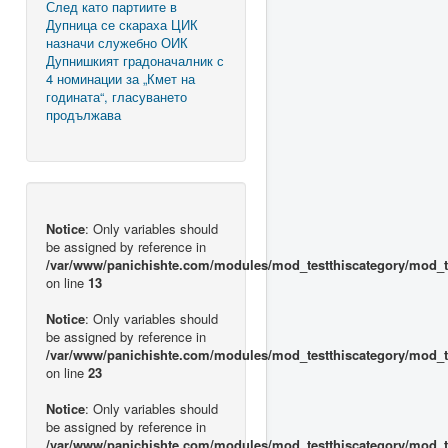
След като партиите в
Дупница се скараха ЦИК
назначи служебно ОИК
Дупнишкият градоначалник с
4 номинации за „Кмет на
годината“, гласуването
продължава
Notice
: Only variables should
be assigned by reference in
/var/www/panichishte.com/modules/mod_testthiscategory/mod_t
on line
13
Notice
: Only variables should
be assigned by reference in
/var/www/panichishte.com/modules/mod_testthiscategory/mod_t
on line
23
Notice
: Only variables should
be assigned by reference in
/var/www/panichishte.com/modules/mod_testthiscategory/mod_t