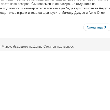
о-често като резерва. Същевременно се разбра, че бъдещето на
под въпрос и най-вероятно и той няма да бъде картотекиран за А-група
 още трима играчи и това са французите Мамаду Дукуре и Арно Онор,
Следваща
т Марек, бъдещето на Денис Стоилов под въпрос