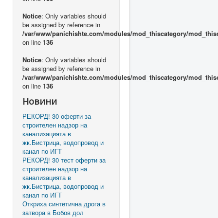
Notice
: Only variables should
be assigned by reference in
/var/www/panichishte.com/modules/mod_thiscategory/mod_this
on line
136
Notice
: Only variables should
be assigned by reference in
/var/www/panichishte.com/modules/mod_thiscategory/mod_this
on line
136
Новини
РЕКОРД! 30 оферти за
строителен надзор на
канализацията в
жк.Бистрица, водопровод и
канал по ИГТ
РЕКОРД! 30 тест оферти за
строителен надзор на
канализацията в
жк.Бистрица, водопровод и
канал по ИГТ
Откриха синтетична дрога в
затвора в Бобов дол