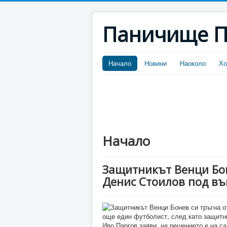
Паничище П
Начало
Новини
Наоколо
Хо
Начало
Защитникът Венци Бон
Денис Стоилов под въ
още един футболист, след като защитн
Иво Паргов заяви, че решението е на с