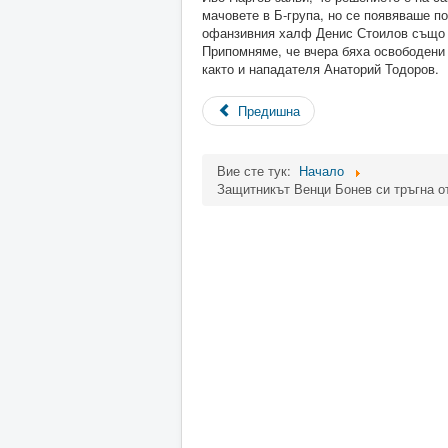
мачовете в Б-група, но се появяваше п
офанзивния халф Денис Стоилов също е 
Припомняме, че вчера бяха освободени
както и нападателя Анаторий Тодоров.
Предишна
Вие сте тук:
Начало
Защитникът Венци Бонев си тръгна о