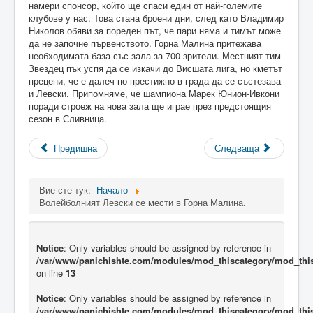
намери спонсор, който ще спаси един от най-големите
клубове у нас. Това стана броени дни, след като Владимир
Николов обяви за пореден път, че пари няма и тимът може
да не започне първенството. Горна Малина притежава
необходимата база със зала за 700 зрители. Местният тим
Звездец пък успя да се изкачи до Висшата лига, но кметът
прецени, че е далеч по-престижно в града да се състезава
и Левски. Припомняме, че шампиона Марек Юнион-Ивкони
поради строеж на нова зала ще играе през предстоящия
сезон в Сливница.
Предишна
Следваща
Вие сте тук:
Начало
Волейболният Левски се мести в Горна Малина.
Notice
: Only variables should be assigned by reference in
/var/www/panichishte.com/modules/mod_thiscategory/mod_thi
on line
13
Notice
: Only variables should be assigned by reference in
/var/www/panichishte.com/modules/mod_thiscategory/mod_thi