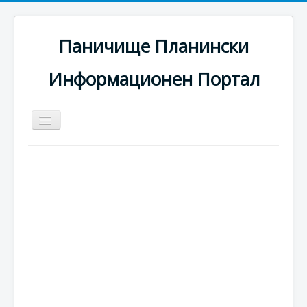
Паничище Планински
Информационен Портал
Превключи
навигация
Начало
Новини
Наоколо
Хотели
Ски писти
Услуги
Галерия