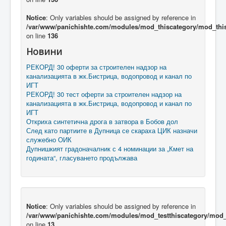
Notice
: Only variables should be assigned by reference in
/var/www/panichishte.com/modules/mod_thiscategory/mod_thi
on line
136
Новини
РЕКОРД! 30 оферти за строителен надзор на
канализацията в жк.Бистрица, водопровод и канал по
ИГТ
РЕКОРД! 30 тест оферти за строителен надзор на
канализацията в жк.Бистрица, водопровод и канал по
ИГТ
Откриха синтетична дрога в затвора в Бобов дол
След като партиите в Дупница се скараха ЦИК назначи
служебно ОИК
Дупнишкият градоначалник с 4 номинации за „Кмет на
годината“, гласуването продължава
Notice
: Only variables should be assigned by reference in
/var/www/panichishte.com/modules/mod_testthiscategory/mod_t
on line
13