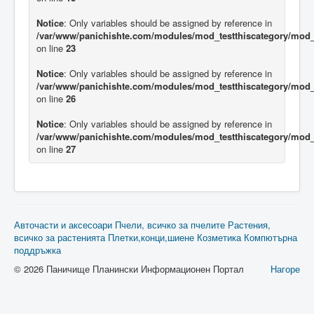
Notice
: Only variables should be assigned by reference in
/var/www/panichishte.com/modules/mod_testthiscategory/mod_t
on line
23
Notice
: Only variables should be assigned by reference in
/var/www/panichishte.com/modules/mod_testthiscategory/mod_t
on line
26
Notice
: Only variables should be assigned by reference in
/var/www/panichishte.com/modules/mod_testthiscategory/mod_t
on line
27
Авточасти и аксесоари
Пчели, всичко за пчелите
Растения,
всичко за растенията
Плетки,конци,шиене
Козметика
Компютърна
поддръжка
© 2026 Паничище Планински Информационен Портал
Нагоре