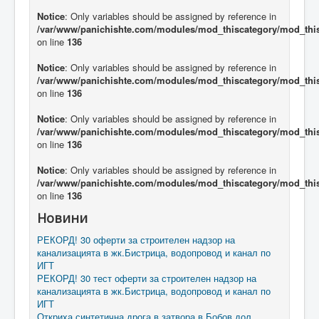
Notice
: Only variables should be assigned by reference in
/var/www/panichishte.com/modules/mod_thiscategory/mod_thi
on line
136
Notice
: Only variables should be assigned by reference in
/var/www/panichishte.com/modules/mod_thiscategory/mod_thi
on line
136
Notice
: Only variables should be assigned by reference in
/var/www/panichishte.com/modules/mod_thiscategory/mod_thi
on line
136
Notice
: Only variables should be assigned by reference in
/var/www/panichishte.com/modules/mod_thiscategory/mod_thi
on line
136
Новини
РЕКОРД! 30 оферти за строителен надзор на
канализацията в жк.Бистрица, водопровод и канал по
ИГТ
РЕКОРД! 30 тест оферти за строителен надзор на
канализацията в жк.Бистрица, водопровод и канал по
ИГТ
Откриха синтетична дрога в затвора в Бобов дол