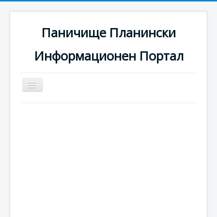
Паничище Планински
Информационен Портал
Превключи
навигация
Начало
Новини
Наоколо
Хотели
Ски писти
Услуги
Галерия