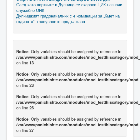
След като партиите в Дупница се скараха ЦИК назначи
служебно ОИК
Дупнишкият градоначалник с 4 номинации за „Кмет на
годината“, гласуването продължава
Notice
: Only variables should be assigned by reference in
/var/www/panichishte.com/modules/mod_testthiscategory/mod_t
on line
13
Notice
: Only variables should be assigned by reference in
/var/www/panichishte.com/modules/mod_testthiscategory/mod_t
on line
23
Notice
: Only variables should be assigned by reference in
/var/www/panichishte.com/modules/mod_testthiscategory/mod_t
on line
26
Notice
: Only variables should be assigned by reference in
/var/www/panichishte.com/modules/mod_testthiscategory/mod_t
on line
27