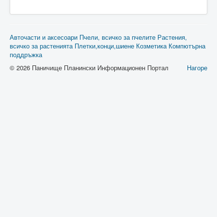
Авточасти и аксесоари
Пчели, всичко за пчелите
Растения,
всичко за растенията
Плетки,конци,шиене
Козметика
Компютърна
поддръжка
© 2026 Паничище Планински Информационен Портал
Нагоре