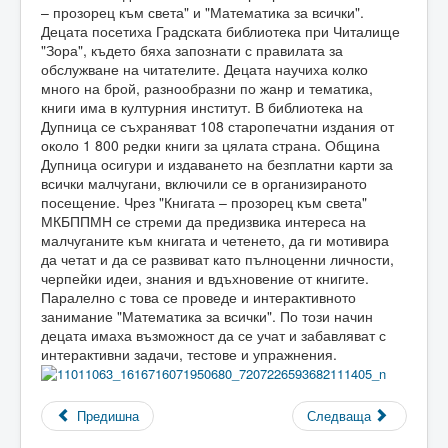
– прозорец към света" и "Математика за всички".
Децата посетиха Градската библиотека при Читалище
"Зора", където бяха запознати с правилата за
обслужване на читателите. Децата научиха колко
много на брой, разнообразни по жанр и тематика,
книги има в културния институт. В библиотека на
Дупница се съхраняват 108 старопечатни издания от
около 1 800 редки книги за цялата страна. Община
Дупница осигури и издаването на безплатни карти за
всички малчугани, включили се в организираното
посещение. Чрез "Книгата – прозорец към света"
МКБППМН се стреми да предизвика интереса на
малчуганите към книгата и четенето, да ги мотивира
да четат и да се развиват като пълноценни личности,
черпейки идеи, знания и вдъхновение от книгите.
Паралелно с това се проведе и интерактивното
занимание "Математика за всички". По този начин
децата имаха възможност да се учат и забавляват с
интерактивни задачи, тестове и упражнения.
Предишна
Следваща