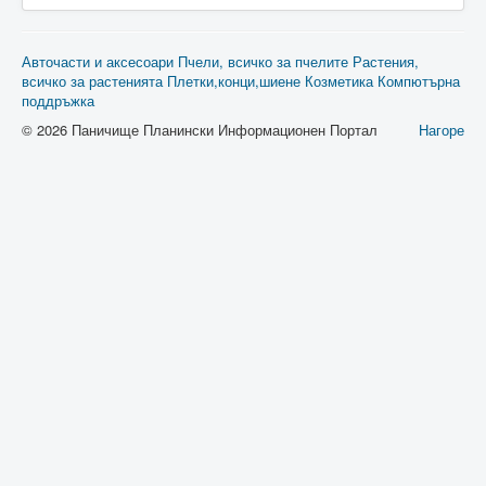
Авточасти и аксесоари
Пчели, всичко за пчелите
Растения,
всичко за растенията
Плетки,конци,шиене
Козметика
Компютърна
поддръжка
© 2026 Паничище Планински Информационен Портал
Нагоре