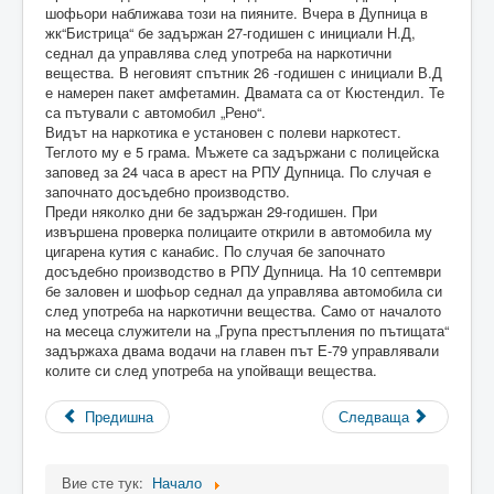
шофьори наближава този на пияните. Вчера в Дупница в
жк“Бистрица“ бе задържан 27-годишен с инициали Н.Д,
седнал да управлява след употреба на наркотични
вещества. В неговият спътник 26 -годишен с инициали В.Д
е намерен пакет амфетамин. Двамата са от Кюстендил. Те
са пътували с автомобил „Рено“.
Видът на наркотика е установен с полеви наркотест.
Теглото му е 5 грама. Мъжете са задържани с полицейска
заповед за 24 часа в арест на РПУ Дупница. По случая е
започнато досъдебно производство.
Преди няколко дни бе задържан 29-годишен. При
извършена проверка полицаите открили в автомобила му
цигарена кутия с канабис. По случая бе започнато
досъдебно производство в РПУ Дупница. На 10 септември
бе заловен и шофьор седнал да управлява автомобила си
след употреба на наркотични вещества. Само от началото
на месеца служители на „Група престъпления по пътищата“
задържаха двама водачи на главен път Е-79 управлявали
колите си след употреба на упойващи вещества.
Предишна
Следваща
Вие сте тук:
Начало