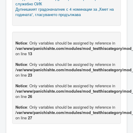
служебно ОИК
Дупнишкият градоначалник с 4 номинации за „Кмет на
годината“, гласуването продължава
Notice
: Only variables should be assigned by reference in
/var/www/panichishte.com/modules/mod_testthiscategory/mod_t
on line
13
Notice
: Only variables should be assigned by reference in
/var/www/panichishte.com/modules/mod_testthiscategory/mod_t
on line
23
Notice
: Only variables should be assigned by reference in
/var/www/panichishte.com/modules/mod_testthiscategory/mod_t
on line
26
Notice
: Only variables should be assigned by reference in
/var/www/panichishte.com/modules/mod_testthiscategory/mod_t
on line
27