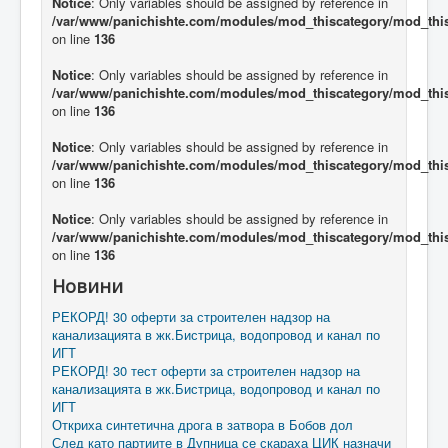
Notice
: Only variables should be assigned by reference in
/var/www/panichishte.com/modules/mod_thiscategory/mod_thi
on line
136
Notice
: Only variables should be assigned by reference in
/var/www/panichishte.com/modules/mod_thiscategory/mod_thi
on line
136
Notice
: Only variables should be assigned by reference in
/var/www/panichishte.com/modules/mod_thiscategory/mod_thi
on line
136
Notice
: Only variables should be assigned by reference in
/var/www/panichishte.com/modules/mod_thiscategory/mod_thi
on line
136
Новини
РЕКОРД! 30 оферти за строителен надзор на
канализацията в жк.Бистрица, водопровод и канал по
ИГТ
РЕКОРД! 30 тест оферти за строителен надзор на
канализацията в жк.Бистрица, водопровод и канал по
ИГТ
Откриха синтетична дрога в затвора в Бобов дол
След като партиите в Дупница се скараха ЦИК назначи