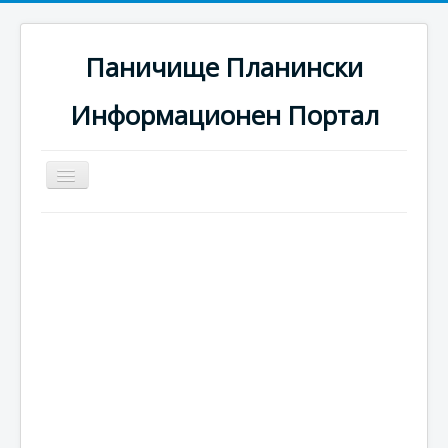
Паничище Планински
Информационен Портал
Превключи
навигация
Начало
Новини
Наоколо
Хотели
Ски писти
Услуги
Галерия