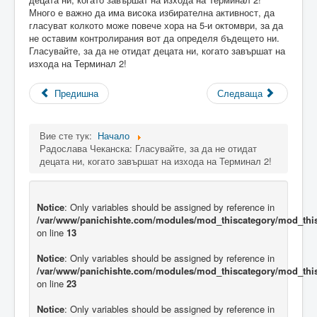
Много е важно да има висока избирателна активност, да
гласуват колкото може повече хора на 5-и октомври, за да
не оставим контролирания вот да определя бъдещето ни.
Гласувайте, за да не отидат децата ни, когато завършат на
изхода на Терминал 2!
Предишна
Следваща
Вие сте тук:
Начало
Радослава Чеканска: Гласувайте, за да не отидат
децата ни, когато завършат на изхода на Терминал 2!
Notice
: Only variables should be assigned by reference in
/var/www/panichishte.com/modules/mod_thiscategory/mod_thi
on line
13
Notice
: Only variables should be assigned by reference in
/var/www/panichishte.com/modules/mod_thiscategory/mod_thi
on line
23
Notice
: Only variables should be assigned by reference in