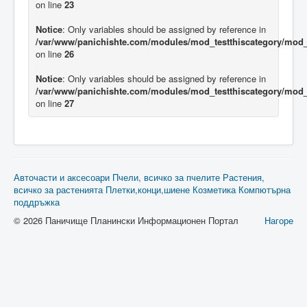
on line
23
Notice
: Only variables should be assigned by reference in
/var/www/panichishte.com/modules/mod_testthiscategory/mod_t
on line
26
Notice
: Only variables should be assigned by reference in
/var/www/panichishte.com/modules/mod_testthiscategory/mod_t
on line
27
Авточасти и аксесоари
Пчели, всичко за пчелите
Растения,
всичко за растенията
Плетки,конци,шиене
Козметика
Компютърна
поддръжка
© 2026 Паничище Планински Информационен Портал
Нагоре