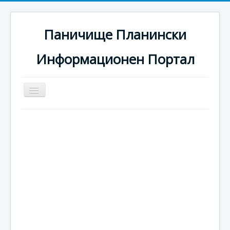
Паничище Планински
Информационен Портал
Превключи
навигация
Начало
Новини
Наоколо
Хотели
Ски писти
Услуги
Галерия