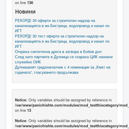
on line
136
Новини
РЕКОРД! 30 оферти за строителен надзор на
канализацията в жк.Бистрица, водопровод и канал по
ИГТ
РЕКОРД! 30 тест оферти за строителен надзор на
канализацията в жк.Бистрица, водопровод и канал по
ИГТ
Откриха синтетична дрога в затвора в Бобов дол
След като партиите в Дупница се скараха ЦИК назначи
служебно ОИК
Дупнишкият градоначалник с 4 номинации за „Кмет на
годината“, гласуването продължава
Notice
: Only variables should be assigned by reference in
/var/www/panichishte.com/modules/mod_testthiscategory/mod_t
on line
13
Notice
: Only variables should be assigned by reference in
/var/www/panichishte.com/modules/mod_testthiscategory/mod_t