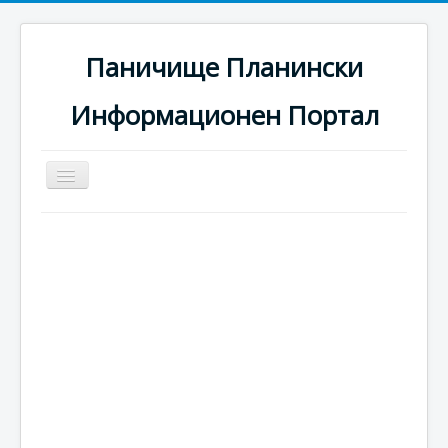
Паничище Планински
Информационен Портал
Превключи
навигация
Начало
Новини
Наоколо
Хотели
Ски писти
Услуги
Галерия