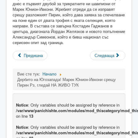
днес е първият двубой за трикратните ни шампиони от
Марек Юнион-Ивкони. Жребият отреди да се изправят
срещу разложкият Пирин, който дава заявка за спечелване
на поне един от двата трофея с яката селекция, която
направи. В състава се завърна Костадин Гаджанов в
центъра, диагонала Йордан Желязков и новото попълнение
Александър Симеонов, който е бивш национал със
сериозен опит зад граница.
Предишна
Следваща
Вие сте тук:
Начало
Дербито на Югозапада! Марек Юнион-Ивкони срещу
Пирин Рз, гледай НА ЖИВО ТУК
Notice
: Only variables should be assigned by reference in
/var/www/panichishte.com/modules/mod_thiscategory/mod_thi
on line
13
Notice
: Only variables should be assigned by reference in
/var/www/panichishte.com/modules/mod_thiscategory/mod_thi