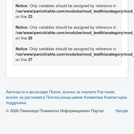
Notice
: Only variables should be assigned by reference in
/var/www/panichishte.com/modules/mod_testthiscategory/mod_t
on line
23
Notice
: Only variables should be assigned by reference in
/var/www/panichishte.com/modules/mod_testthiscategory/mod_t
on line
26
Notice
: Only variables should be assigned by reference in
/var/www/panichishte.com/modules/mod_testthiscategory/mod_t
on line
27
Авточасти и аксесоари
Пчели, всичко за пчелите
Растения,
всичко за растенията
Плетки,конци,шиене
Козметика
Компютърна
поддръжка
© 2026 Паничище Планински Информационен Портал
Нагоре