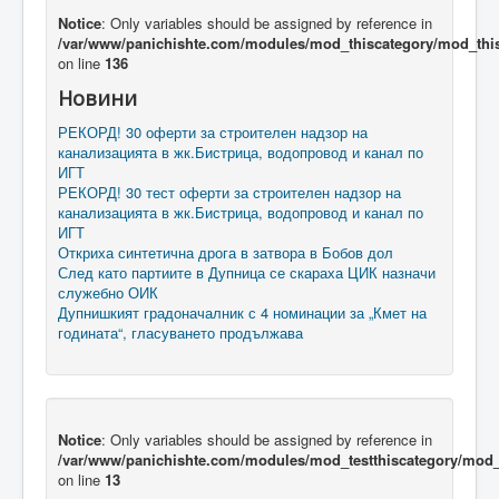
Notice
: Only variables should be assigned by reference in
/var/www/panichishte.com/modules/mod_thiscategory/mod_thi
on line
136
Новини
РЕКОРД! 30 оферти за строителен надзор на
канализацията в жк.Бистрица, водопровод и канал по
ИГТ
РЕКОРД! 30 тест оферти за строителен надзор на
канализацията в жк.Бистрица, водопровод и канал по
ИГТ
Откриха синтетична дрога в затвора в Бобов дол
След като партиите в Дупница се скараха ЦИК назначи
служебно ОИК
Дупнишкият градоначалник с 4 номинации за „Кмет на
годината“, гласуването продължава
Notice
: Only variables should be assigned by reference in
/var/www/panichishte.com/modules/mod_testthiscategory/mod_t
on line
13