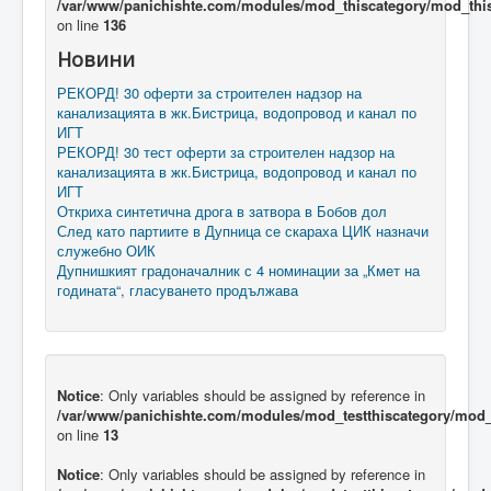
/var/www/panichishte.com/modules/mod_thiscategory/mod_thi
on line
136
Новини
РЕКОРД! 30 оферти за строителен надзор на
канализацията в жк.Бистрица, водопровод и канал по
ИГТ
РЕКОРД! 30 тест оферти за строителен надзор на
канализацията в жк.Бистрица, водопровод и канал по
ИГТ
Откриха синтетична дрога в затвора в Бобов дол
След като партиите в Дупница се скараха ЦИК назначи
служебно ОИК
Дупнишкият градоначалник с 4 номинации за „Кмет на
годината“, гласуването продължава
Notice
: Only variables should be assigned by reference in
/var/www/panichishte.com/modules/mod_testthiscategory/mod_t
on line
13
Notice
: Only variables should be assigned by reference in