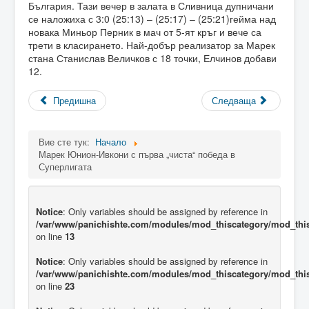
България. Тази вечер в залата в Сливница дупничани
се наложиха с 3:0 (25:13) – (25:17) – (25:21)гейма над
новака Миньор Перник в мач от 5-ят кръг и вече са
трети в класирането. Най-добър реализатор за Марек
стана Станислав Величков с 18 точки, Елчинов добави
12.
Предишна
Следваща
Вие сте тук:
Начало
Марек Юнион-Ивкони с първа „чиста“ победа в
Суперлигата
Notice
: Only variables should be assigned by reference in
/var/www/panichishte.com/modules/mod_thiscategory/mod_thi
on line
13
Notice
: Only variables should be assigned by reference in
/var/www/panichishte.com/modules/mod_thiscategory/mod_thi
on line
23