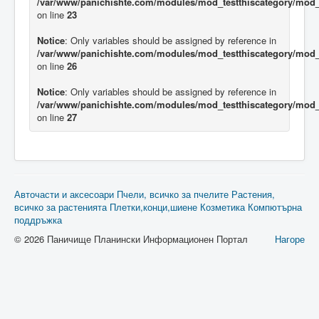
/var/www/panichishte.com/modules/mod_testthiscategory/mod_t
on line
23
Notice
: Only variables should be assigned by reference in
/var/www/panichishte.com/modules/mod_testthiscategory/mod_t
on line
26
Notice
: Only variables should be assigned by reference in
/var/www/panichishte.com/modules/mod_testthiscategory/mod_t
on line
27
Авточасти и аксесоари
Пчели, всичко за пчелите
Растения,
всичко за растенията
Плетки,конци,шиене
Козметика
Компютърна
поддръжка
© 2026 Паничище Планински Информационен Портал
Нагоре