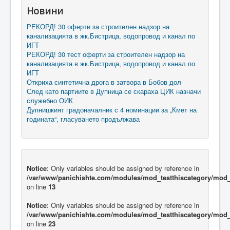
Новини
РЕКОРД! 30 оферти за строителен надзор на
канализацията в жк.Бистрица, водопровод и канал по
ИГТ
РЕКОРД! 30 тест оферти за строителен надзор на
канализацията в жк.Бистрица, водопровод и канал по
ИГТ
Откриха синтетична дрога в затвора в Бобов дол
След като партиите в Дупница се скараха ЦИК назначи
служебно ОИК
Дупнишкият градоначалник с 4 номинации за „Кмет на
годината“, гласуването продължава
Notice
: Only variables should be assigned by reference in
/var/www/panichishte.com/modules/mod_testthiscategory/mod_t
on line
13
Notice
: Only variables should be assigned by reference in
/var/www/panichishte.com/modules/mod_testthiscategory/mod_t
on line
23