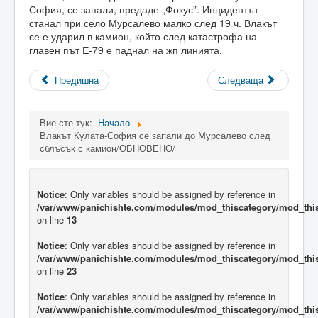
София, се запали, предаде „Фокус”. Инцидентът
станал при село Мурсалево малко след 19 ч. Влакът
се е ударил в камион, който след катастрофа на
главен път Е-79 е паднал на жп линията.
Предишна
Следваща
Вие сте тук:
Начало
Влакът Кулата-София се запали до Мурсалево след
сблъсък с камион/ОБНОВЕНО/
Notice
: Only variables should be assigned by reference in
/var/www/panichishte.com/modules/mod_thiscategory/mod_thi
on line
13
Notice
: Only variables should be assigned by reference in
/var/www/panichishte.com/modules/mod_thiscategory/mod_thi
on line
23
Notice
: Only variables should be assigned by reference in
/var/www/panichishte.com/modules/mod_thiscategory/mod_thi