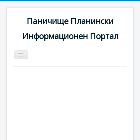
Паничище Планински
Информационен Портал
Превключи
навигация
Начало
Новини
Наоколо
Хотели
Ски писти
Услуги
Галерия