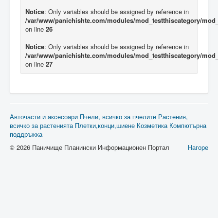
Notice
: Only variables should be assigned by reference in
/var/www/panichishte.com/modules/mod_testthiscategory/mod_t
on line
26
Notice
: Only variables should be assigned by reference in
/var/www/panichishte.com/modules/mod_testthiscategory/mod_t
on line
27
Авточасти и аксесоари
Пчели, всичко за пчелите
Растения,
всичко за растенията
Плетки,конци,шиене
Козметика
Компютърна
поддръжка
© 2026 Паничище Планински Информационен Портал
Нагоре