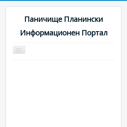
Паничище Планински
Информационен Портал
Превключи
навигация
Начало
Новини
Наоколо
Хотели
Ски писти
Услуги
Галерия