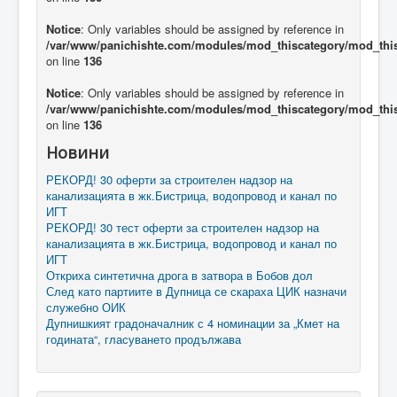
Notice
: Only variables should be assigned by reference in
/var/www/panichishte.com/modules/mod_thiscategory/mod_thi
on line
136
Notice
: Only variables should be assigned by reference in
/var/www/panichishte.com/modules/mod_thiscategory/mod_thi
on line
136
Новини
РЕКОРД! 30 оферти за строителен надзор на
канализацията в жк.Бистрица, водопровод и канал по
ИГТ
РЕКОРД! 30 тест оферти за строителен надзор на
канализацията в жк.Бистрица, водопровод и канал по
ИГТ
Откриха синтетична дрога в затвора в Бобов дол
След като партиите в Дупница се скараха ЦИК назначи
служебно ОИК
Дупнишкият градоначалник с 4 номинации за „Кмет на
годината“, гласуването продължава