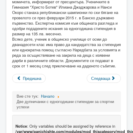
момичета, информират от пресцентъра. Ученичките в
Гимназия "Христо Ботев" Илиана Джаджарова и Нанси
Окоро станаха републикански шампионки по ски бягане на
провелото се през февруари 2015 г. в Банско държавно
първенство. Експертна комисия към общината разгледа и
одобри подадените искания за едногодишна стипендия в
размер на 135 лв. месечно.
Всяко дете, ученик в общинско училище от осми до
дванадесети клас има право да кандидатства за стипендия
или еднократна помощ съгласно Наредбата за условията и
реда за осъществяване на закрила на деца с изявени
дарби в различните области. Документите се подават в
срок от 1 месец след приключване на даденото събитие.
Предишна
Следваща
Вие сте тук:
Начало
Две дупничанки с едногодишни стипендии за спортни
успехи
Notice
: Only variables should be assigned by reference in
/var/www/panichishte.com/modules/mod_thiscategory/mod_thi