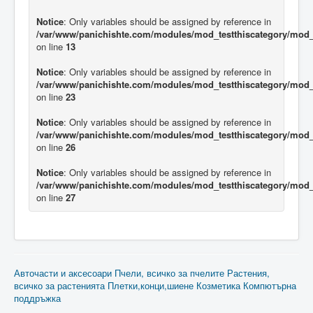
Notice
: Only variables should be assigned by reference in
/var/www/panichishte.com/modules/mod_testthiscategory/mod_t
on line
13
Notice
: Only variables should be assigned by reference in
/var/www/panichishte.com/modules/mod_testthiscategory/mod_t
on line
23
Notice
: Only variables should be assigned by reference in
/var/www/panichishte.com/modules/mod_testthiscategory/mod_t
on line
26
Notice
: Only variables should be assigned by reference in
/var/www/panichishte.com/modules/mod_testthiscategory/mod_t
on line
27
Авточасти и аксесоари
Пчели, всичко за пчелите
Растения,
всичко за растенията
Плетки,конци,шиене
Козметика
Компютърна
поддръжка