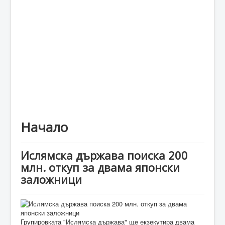
Каталог
Начало
Ислямска държава поиска 200
млн. откуп за двама японски
заложници
Групировката "Ислямска държава" ще екзекутира двама