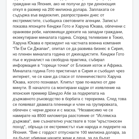
граждани на Япония, ако не получи до три денонощия
откуп в размер на 200 милиона долара. Заплахата се
съдържа във видеоклип, разпространен днес от
екстремистите, съобщиха световните агенции. Записът
показва японците Кенджи Гото и Харуна Юкава, облечени с
оранжеви роби, напомнящи дрехите на западни граждани,
екзекутирани миналата година. Според телевизии в Токио,
Харуна Юкава е президент на частната военна компания
"Пи Ем Си Джапан", опитал се да развива бизнес в Сирия,
но пленен миналата година от джихадистите. Кенджи Гото
пък е журналист на свободна практика, събирал
информация в "горещи точки" от Близкия изток и Африка.
Миналата година Гото пристигнал в Сирия и съобщил чрез
интернет, че се кани да спаси от пленничеството Харуна
Юкава, когото познавал. Клипът трае по-малко от две
минути. В началото са монтирани кадри от изявление на
японския премиер Шиндзо Абе за подкрепата на
държавното ръководство в борбата с тероризма. След това
се появяват двамата пленници и член на групировката,
облечен с черни дрехи и с маска. "Независимо че се
намирате на 8500 километра разстояние от "Ислямска
държава", вие съзнателно участвате в този "кръстоносен
поход", обръща се екстремистът към народа и лидерите на
Япония. "Вие с гордост отпуснахте 100 милиона долара, за
да бъдат убивани нашите жени и деца, за да бъдат