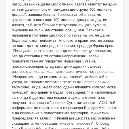
разрушавани къщи на мюсюлмани, затова животът на един
от тези двама японски граждани ще струва 100 милиона
долара", заявява боецът. Терористът обяснява, че
групировката иска още 100 милиона долара за другия
японец, тъй като Япония е отпуснала същата сума за
обучение на сили, действащи срещу нея. Записът е
направен в пустинна местност по такъв начин, че да не
бъде разпознат пейзажът. Японското правителство заяви,
че няма да отстъпи пред тероризма, предаде Франс прес.
"Позицията на страната ни е да се бие срещу тероризма,
без да отстъпва и тя остава непроменена", заяви
правителственият говорител Йошихиде Суга на
пресконференция, след като джихадистки сайтове
разпространиха записа, чиято автентичност се проверява.
"Непростимо е да се вземат заложници", добави той и
увери, че "правителството е решено да направи всичко
възможно, за да бъдат освободени японците колкото може
по-бързо", ако данните бъдат потвърдени. "Не изключваме
за тях да бъде платена исканата сума, в момента се
проучва този вариант", посочи Суга, цитиран от ТАСС. Той
информира, че е разговарял с премиера Шиндзо Абе, който
е на посещение в палестинските територии. Министър-
председателят заявил: "Япония ще действа въз основа на
схващането, че човешкият живот е приоритет". Според
Суга Шиндзо Абе, който планира среща с Махмуд Абас,