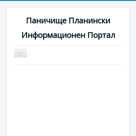
Паничище Планински
Информационен Портал
Превключи
навигация
Начало
Новини
Наоколо
Хотели
Ски писти
Услуги
Галерия