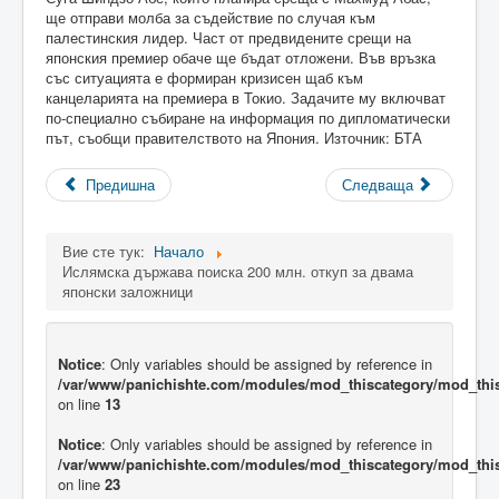
ще отправи молба за съдействие по случая към
палестинския лидер. Част от предвидените срещи на
японския премиер обаче ще бъдат отложени. Във връзка
със ситуацията е формиран кризисен щаб към
канцеларията на премиера в Токио. Задачите му включват
по-специално събиране на информация по дипломатически
път, съобщи правителството на Япония. Източник: БТА
Предишна
Следваща
Вие сте тук:
Начало
Ислямска държава поиска 200 млн. откуп за двама
японски заложници
Notice
: Only variables should be assigned by reference in
/var/www/panichishte.com/modules/mod_thiscategory/mod_thi
on line
13
Notice
: Only variables should be assigned by reference in
/var/www/panichishte.com/modules/mod_thiscategory/mod_thi
on line
23