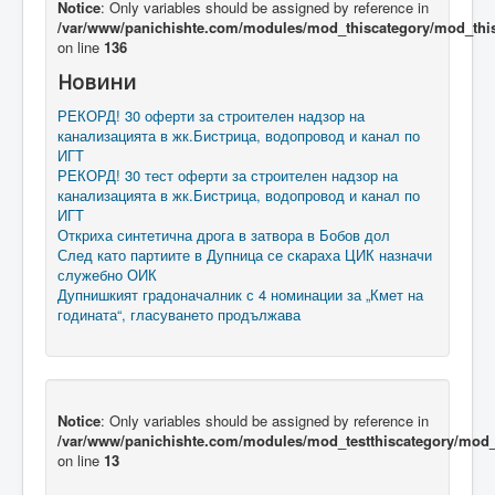
Notice
: Only variables should be assigned by reference in
/var/www/panichishte.com/modules/mod_thiscategory/mod_thi
on line
136
Новини
РЕКОРД! 30 оферти за строителен надзор на
канализацията в жк.Бистрица, водопровод и канал по
ИГТ
РЕКОРД! 30 тест оферти за строителен надзор на
канализацията в жк.Бистрица, водопровод и канал по
ИГТ
Откриха синтетична дрога в затвора в Бобов дол
След като партиите в Дупница се скараха ЦИК назначи
служебно ОИК
Дупнишкият градоначалник с 4 номинации за „Кмет на
годината“, гласуването продължава
Notice
: Only variables should be assigned by reference in
/var/www/panichishte.com/modules/mod_testthiscategory/mod_t
on line
13