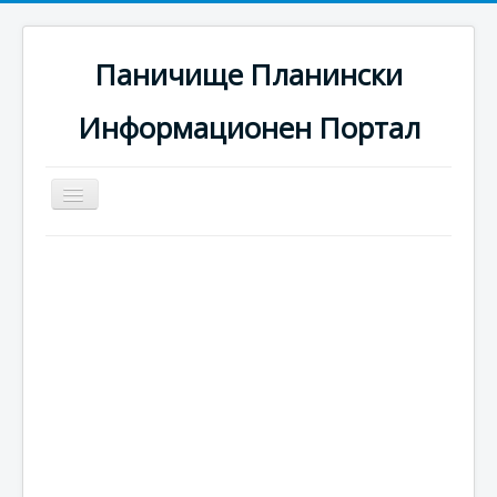
Паничище Планински
Информационен Портал
Превключи
навигация
Начало
Новини
Наоколо
Хотели
Ски писти
Услуги
Галерия