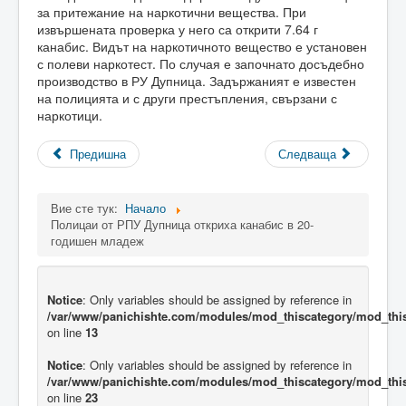
за притежание на наркотични вещества. При
извършената проверка у него са открити 7.64 г
канабис. Видът на наркотичното вещество е установен
с полеви наркотест. По случая е започнато досъдебно
производство в РУ Дупница. Задържаният е известен
на полицията и с други престъпления, свързани с
наркотици.
Предишна
Следваща
Вие сте тук:
Начало
Полицаи от РПУ Дупница откриха канабис в 20-
годишен младеж
Notice
: Only variables should be assigned by reference in
/var/www/panichishte.com/modules/mod_thiscategory/mod_thi
on line
13
Notice
: Only variables should be assigned by reference in
/var/www/panichishte.com/modules/mod_thiscategory/mod_thi
on line
23