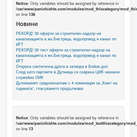
Notice
: Only variables should be assigned by reference in
/var/www/panichishte.com/modules/mod_thiscategory/mod_thi
on line
136
Новини
РЕКОРД! 30 оферти за строителен надзор на
канализацията в жк.Бистрица, водопровод и канал по
ИГТ
РЕКОРД! 30 тест оферти за строителен надзор на
канализацията в жк.Бистрица, водопровод и канал по
ИГТ
Откриха синтетична дрога в затвора в Бобов дол
След като партиите в Дупница се скараха ЦИК назначи
служебно ОИК
Дупнишкият градоначалник с 4 номинации за „Кмет на
годината“, гласуването продължава
Notice
: Only variables should be assigned by reference in
/var/www/panichishte.com/modules/mod_testthiscategory/mod_t
on line
13