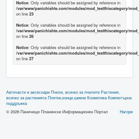
Notice
: Only variables should be assigned by reference in
/var/www/panichishte.com/modules/mod_testthiscategory/mod_t
on line
23
Notice
: Only variables should be assigned by reference in
/var/www/panichishte.com/modules/mod_testthiscategory/mod_t
on line
26
Notice
: Only variables should be assigned by reference in
/var/www/panichishte.com/modules/mod_testthiscategory/mod_t
on line
27
Авточасти и аксесоари
Пчели, всичко за пчелите
Растения,
всичко за растенията
Плетки,конци,шиене
Козметика
Компютърна
поддръжка
© 2026 Паничище Планински Информационен Портал
Нагоре