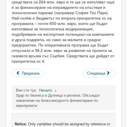
средствата са 264 млн. евро и те ще се използват още
и за финансиране на изграждането на клъстери и
технологични паркове (например София Тех Парк).
Най-голям е бюджетът по втората приоритетна ос на
програмата – почти 600 млн. евро, които ще бъдат
използвани за технологична модернизация,
подобряване на експортния потенциал на компаниите
и друга подкрепа, но само за малките и средни
предприятия. По оперативната програма ще бъдат
отпуснати и 38,2 млн. евро за развитие на проекта за
газовата връзка със Сърбия. Средствата ще дойдат от
приоритетна ос 4.
Предишна
Следваща
Вие сте тук:
Начало
Удар по бизнеса в Дупница и региона. Обсъждат
намаление на безвъзмездното финансиране по
европроекти
Notice
: Only variables should be assigned by reference in