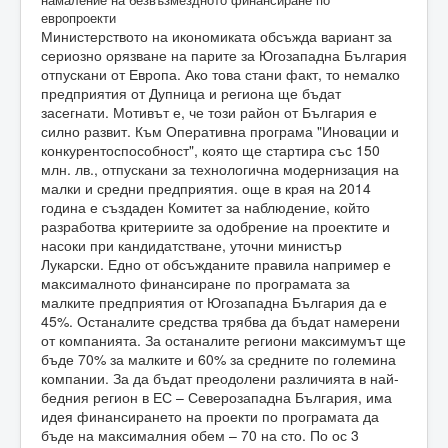
Министерството на икономиката обсъжда вариант за
сериозно орязване на парите за Югозападна България
отпускани от Европа. Ако това стани факт, то немалко
предприятия от Дупница и региона ще бъдат
засегнати. Мотивът е, че този район от България е
силно развит. Към Оперативна програма "Иновации и
конкурентоспособност", която ще стартира със 150
млн. лв., отпускани за технологична модернизация на
малки и средни предприятия. още в края на 2014
година е създаден Комитет за наблюдение, който
разработва критериите за одобрение на проектите и
насоки при кандидатстване, уточни министър
Лукарски. Едно от обсъжданите правила например е
максималното финансиране по програмата за
малките предприятия от Югозападна България да е
45%. Останалите средства трябва да бъдат намерени
от компанията. За останалите региони максимумът ще
бъде 70% за малките и 60% за средните по големина
компании. За да бъдат преодолени различията в най-
бедния регион в ЕС – Северозападна България, има
идея финансирането на проекти по програмата да
бъде на максималния обем – 70 на сто. По ос 3