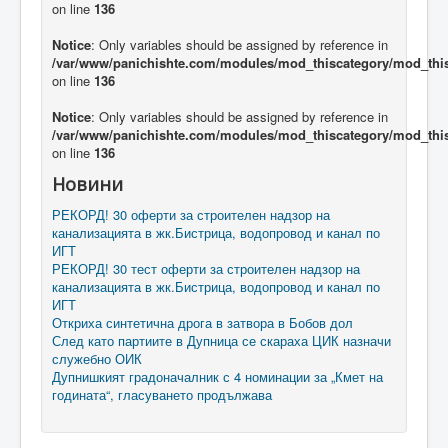
on line
136
Notice
: Only variables should be assigned by reference in
/var/www/panichishte.com/modules/mod_thiscategory/mod_thi
on line
136
Notice
: Only variables should be assigned by reference in
/var/www/panichishte.com/modules/mod_thiscategory/mod_thi
on line
136
Новини
РЕКОРД! 30 оферти за строителен надзор на
канализацията в жк.Бистрица, водопровод и канал по
ИГТ
РЕКОРД! 30 тест оферти за строителен надзор на
канализацията в жк.Бистрица, водопровод и канал по
ИГТ
Откриха синтетична дрога в затвора в Бобов дол
След като партиите в Дупница се скараха ЦИК назначи
служебно ОИК
Дупнишкият градоначалник с 4 номинации за „Кмет на
годината“, гласуването продължава