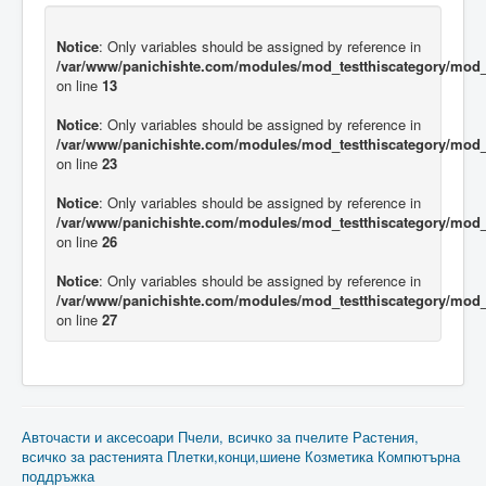
Notice
: Only variables should be assigned by reference in
/var/www/panichishte.com/modules/mod_testthiscategory/mod_t
on line
13
Notice
: Only variables should be assigned by reference in
/var/www/panichishte.com/modules/mod_testthiscategory/mod_t
on line
23
Notice
: Only variables should be assigned by reference in
/var/www/panichishte.com/modules/mod_testthiscategory/mod_t
on line
26
Notice
: Only variables should be assigned by reference in
/var/www/panichishte.com/modules/mod_testthiscategory/mod_t
on line
27
Авточасти и аксесоари
Пчели, всичко за пчелите
Растения,
всичко за растенията
Плетки,конци,шиене
Козметика
Компютърна
поддръжка