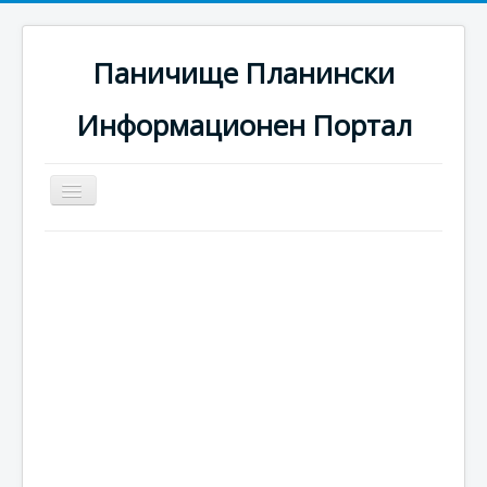
Паничище Планински
Информационен Портал
Превключи
навигация
Начало
Новини
Наоколо
Хотели
Ски писти
Услуги
Галерия