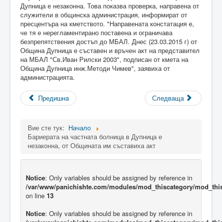
Дупница е незаконна. Това показва проверка, направена от
служители в общинска администрация, информират от
пресцентъра на кметството. "Направената констатация е,
че тя е нерегламентирано поставена и ограничава
безпрепятствения достъп до МБАЛ. Днес (23.03.2015 г) от
Община Дупница е съставен и връчен акт на представител
на МБАЛ "Св.Иван Рилски 2003", подписан от кмета на
Община Дупница инж.Методи Чимев", заявиха от
администрацията.
Предишна
Следваща
Вие сте тук:
Начало
Бариерата на частната болница в Дупница е
незаконна, от Общината им съставиха акт
Notice
: Only variables should be assigned by reference in
/var/www/panichishte.com/modules/mod_thiscategory/mod_thi
on line
13
Notice
: Only variables should be assigned by reference in