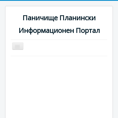
Паничище Планински
Информационен Портал
Превключи
навигация
Начало
Новини
Наоколо
Хотели
Ски писти
Услуги
Галерия