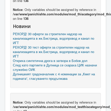
on line
136
Notice
: Only variables should be assigned by reference in
/var/www/panichishte.com/modules/mod_thiscategory/mod_thi
on line
136
Новини
РЕКОРД! 30 оферти за строителен надзор на
канализацията в жк.Бистрица, водопровод и канал по
ИГТ
РЕКОРД! 30 тест оферти за строителен надзор на
канализацията в жк.Бистрица, водопровод и канал по
ИГТ
Откриха синтетична дрога в затвора в Бобов дол
След като партиите в Дупница се скараха ЦИК назначи
служебно ОИК
Дупнишкият градоначалник с 4 номинации за „Кмет на
годината“, гласуването продължава
Notice
: Only variables should be assigned by reference in
/var/www/panichishte.com/modules/mod_testthiscategory/mod_t