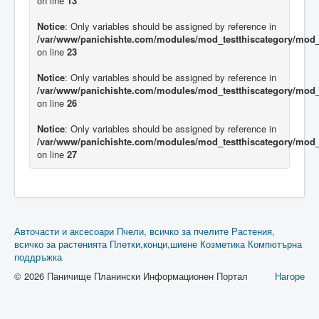
on line
13
Notice
: Only variables should be assigned by reference in
/var/www/panichishte.com/modules/mod_testthiscategory/mod_t
on line
23
Notice
: Only variables should be assigned by reference in
/var/www/panichishte.com/modules/mod_testthiscategory/mod_t
on line
26
Notice
: Only variables should be assigned by reference in
/var/www/panichishte.com/modules/mod_testthiscategory/mod_t
on line
27
Авточасти и аксесоари
Пчели, всичко за пчелите
Растения,
всичко за растенията
Плетки,конци,шиене
Козметика
Компютърна
поддръжка
© 2026 Паничище Планински Информационен Портал
Нагоре